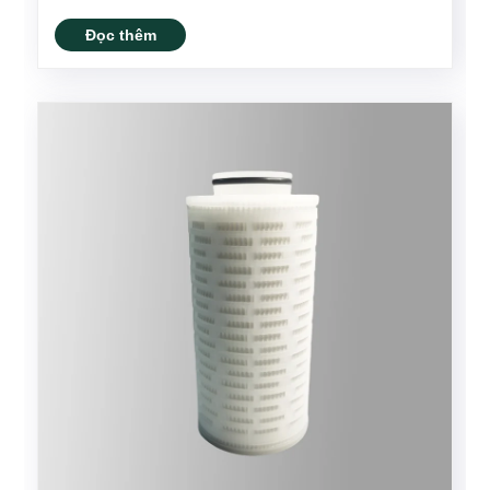
PES có kỵ nước hay ưa nước hay không là rất
quan trọng để chọn hệ thống lọc đúng cho các
Đọc thêm
nhu cầu cụ thể. Trong bài viết nà......