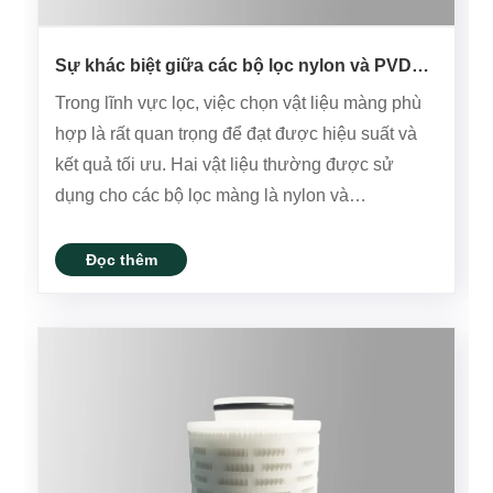
Sự khác biệt giữa các bộ lọc nylon và PVDF
là gì?
Trong lĩnh vực lọc, việc chọn vật liệu màng phù
hợp là rất quan trọng để đạt được hiệu suất và
kết quả tối ưu. Hai vật liệu thường được sử
dụng cho các bộ lọc màng là nylon và
polyvinylidene fluoride (PVDF). Mặc dù cả hai
đều có những lợi ích và ứng dụng độc đáo của
Đọc thêm
họ, hiểu được sự khác biệt giữa c......