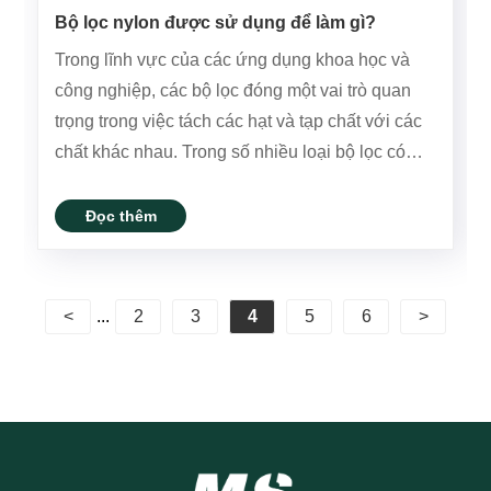
Bộ lọc nylon được sử dụng để làm gì?
Trong lĩnh vực của các ứng dụng khoa học và
công nghiệp, các bộ lọc đóng một vai trò quan
trọng trong việc tách các hạt và tạp chất với các
chất khác nhau. Trong số nhiều loại bộ lọc có
sẵn, các bộ lọc nylon nổi bật do tính linh hoạt, độ
bền và khả năng chống lại một loạt các điều
Đọc thêm
kiện. Bài viết này......
<
...
2
3
4
5
6
>