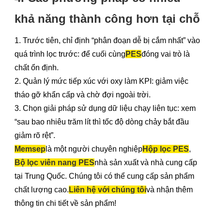
khả năng thành công hơn tại chỗ
1. Trước tiên, chỉ định “phân đoạn dễ bị cắm nhất” vào
quá trình lọc trước: để cuối cùng
PES
đóng vai trò là
chất ổn định.
2. Quản lý mức tiếp xúc với oxy làm KPI: giảm việc
tháo gỡ khẩn cấp và chờ đợi ngoài trời.
3. Chọn giải pháp sử dụng dữ liệu chạy liên tục: xem
“sau bao nhiêu trăm lít thì tốc độ dòng chảy bắt đầu
giảm rõ rệt”.
Memsep
là một người chuyên nghiệp
Hộp lọc PES
,
Bộ lọc viên nang PES
nhà sản xuất và nhà cung cấp
tại Trung Quốc. Chúng tôi có thể cung cấp sản phẩm
chất lượng cao.
Liên hệ với chúng tôi
và nhận thêm
thông tin chi tiết về sản phẩm!