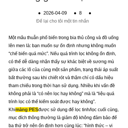
●
2026-04-09
●
8
●
Để lại cho tôi một tin nhắn
Một mâu thuẫn phổ biến trong bia thủ công và đồ uống
lên men là: bạn muốn sự ổn định nhưng không muốn
“chế biến quá mức”. Nếu quá trình lọc không ổn định,
có thể dễ dàng nhận thấy sự khác biệt về sương mù
giữa các lô của cùng một sản phẩm, trạng thái áp suất
bất thường sau khi chiết rót và thậm chí có dấu hiệu
tham chiếu trong thời hạn sử dụng. Nhiều khi vấn đề
không phải là “có nên lọc hay không” mà là “liệu ​​quá
trình lọc có thể kiểm soát được hay không”.
Khi
màng PES
được sử dụng để lọc tinh/lọc cuối cùng,
mục đích thông thường là giảm độ không đảm bảo để
ba thứ trở nên ổn định hơn cùng lúc: “hình thức – vi