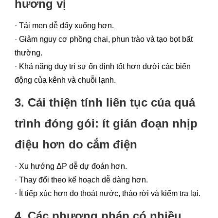
hương vị
· Tải men dễ đẩy xuống hơn.
· Giảm nguy cơ phồng chai, phun trào và tạo bọt bất
thường.
· Khả năng duy trì sự ổn định tốt hơn dưới các biến
động của kênh và chuỗi lạnh.
3. Cải thiện tính liên tục của quá
trình đóng gói: ít gián đoạn nhịp
điệu hơn do cắm điện
· Xu hướng ΔP dễ dự đoán hơn.
· Thay đổi theo kế hoạch dễ dàng hơn.
· Ít tiếp xúc hơn do thoát nước, tháo rời và kiểm tra lại.
4. Các phương pháp có nhiều